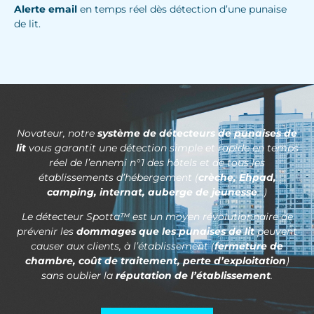
Alerte email
en temps réel dès détection d’une punaise
de lit.
Novateur, notre
système de détecteurs de punaises de
lit
vous garantit une détection simple et rapide en temps
réel de l’ennemi n°1 des hôtels et de tous les
établissements d’hébergement (
crèche, Ehpad,
camping, internat, auberge de jeunesse
…)
Le détecteur Spotta™ est un moyen révolutionnaire de
prévenir les
dommages que les punaises de lit
peuvent
causer aux clients, à l’établissement (
fermeture de
chambre, coût de traitement, perte d’exploitation
)
sans oublier la
réputation de l’établissement
.